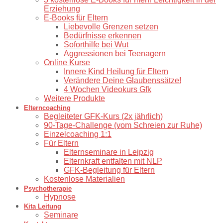
Erziehung
E-Books für Eltern
Liebevolle Grenzen setzen
Bedürfnisse erkennen
Soforthilfe bei Wut
Aggressionen bei Teenagern
Online Kurse
Innere Kind Heilung für Eltern
Verändere Deine Glaubenssätze!
4 Wochen Videokurs Gfk
Weitere Produkte
Elterncoaching
⁠Begleiteter GFK-Kurs (2x jährlich)
90-Tage-Challenge (vom Schreien zur Ruhe)
⁠Einzelcoaching 1:1
Für Eltern
Elternseminare in Leipzig
Elternkraft entfalten mit NLP
GFK-Begleitung für Eltern
Kostenlose Materialien
Psychotherapie
Hypnose
Kita Leitung
Seminare