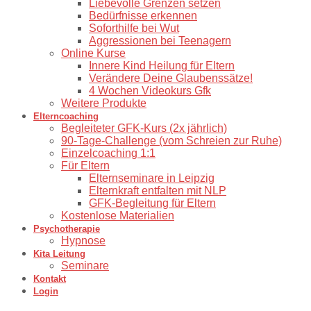
Liebevolle Grenzen setzen
Bedürfnisse erkennen
Soforthilfe bei Wut
Aggressionen bei Teenagern
Online Kurse
Innere Kind Heilung für Eltern
Verändere Deine Glaubenssätze!
4 Wochen Videokurs Gfk
Weitere Produkte
Elterncoaching
⁠Begleiteter GFK-Kurs (2x jährlich)
90-Tage-Challenge (vom Schreien zur Ruhe)
⁠Einzelcoaching 1:1
Für Eltern
Elternseminare in Leipzig
Elternkraft entfalten mit NLP
GFK-Begleitung für Eltern
Kostenlose Materialien
Psychotherapie
Hypnose
Kita Leitung
Seminare
Kontakt
Login