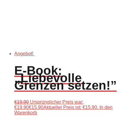
Angebot!
E-Book:
„Liebevolle
Grenzen setzen!”
€
19.90
Ursprünglicher Preis war:
€19.90
€
15.90
Aktueller Preis ist: €15.90.
In den
Warenkorb