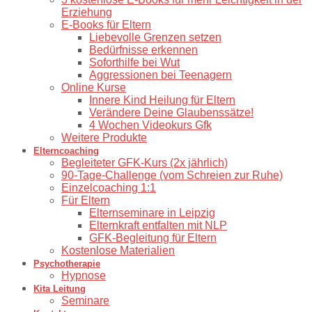
Erziehung
E-Books für Eltern
Liebevolle Grenzen setzen
Bedürfnisse erkennen
Soforthilfe bei Wut
Aggressionen bei Teenagern
Online Kurse
Innere Kind Heilung für Eltern
Verändere Deine Glaubenssätze!
4 Wochen Videokurs Gfk
Weitere Produkte
Elterncoaching
⁠Begleiteter GFK-Kurs (2x jährlich)
90-Tage-Challenge (vom Schreien zur Ruhe)
⁠Einzelcoaching 1:1
Für Eltern
Elternseminare in Leipzig
Elternkraft entfalten mit NLP
GFK-Begleitung für Eltern
Kostenlose Materialien
Psychotherapie
Hypnose
Kita Leitung
Seminare