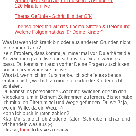
vorherige Lektion ab, um diese freizuschalten.
120 Minuten live
Thema Gefühle - Schritt II in der GfK
Ebenso belegten wir das Thema Strafen & Belohnung.
Welche Folgen hat das für Deine Kinder?
Was ist wenn ich krank bin oder aus anderen Gründen nicht
teilnehmen kann?
Kein Problem, dass kommt ja immer mal vor. Du erhältst die
Aufzeichnung zum live und schaust es Dir an, wenn es
passt. Du kannst mir auch vorher Deine Fragen zuschicken
und ich beantworte sie im live.
Was ist, wenn ich im Kurs merke, ich schaffe es abends
einfach nicht, weil ich zu müde bin oder die Kinder nicht
schlafen.
Du kannst ins persönliche Coaching switchen oder in den
Videokurs, um in Deinem Zeitrahmen zu lernen. Bisher habe
ich mit allen Eltern mittel und Wege gefunden. Du weißt ja,
wo ein Wille, da ein Weg. ;-)
Kann ich auch in raten zahlen?
Klar! Mir ist gleich ob 2 oder 5 Raten. Schreibe mich an und
wir handeln was aus ;-)
Please,
login
to leave a review