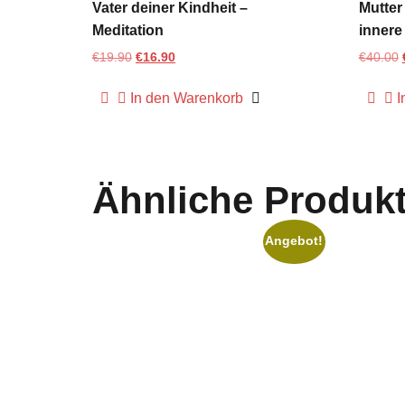
Vater deiner Kindheit –
Mutter
Meditation
innere
€
19.90
€
16.90
€
40.00
In den Warenkorb
I
Ähnliche Produk
Angebot!