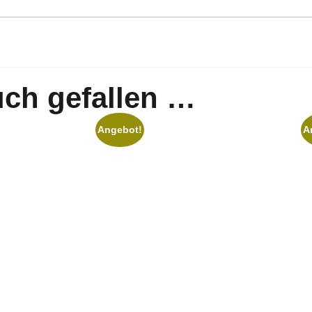
uch gefallen …
Angebot!
A