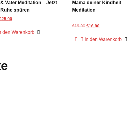
 & Vater Meditation – Jetzt
Mama deiner Kindheit –
 Ruhe spüren
Meditation
€
25.00
€
19.90
€
16.90
n den Warenkorb
von 5
In den Warenkorb
te